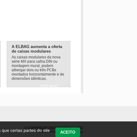
A ELBAG aumenta a oferta
de caixas modulares
As caixas modulares da nova
série MX para calha DIN ou
montagem mural, podem
albergar dois ou três PCBs
montados horizontalmente e de
dimensões idênticas.
VER MAIS
© COPYRIGHT DIGICONTROLE 2011
a que certas partes do site
Desenvolvido por
Simbiotic.net
ACEITO