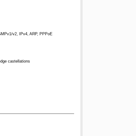
IGMPv1/v2, IPv4, ARP, PPPoE
dge castellations