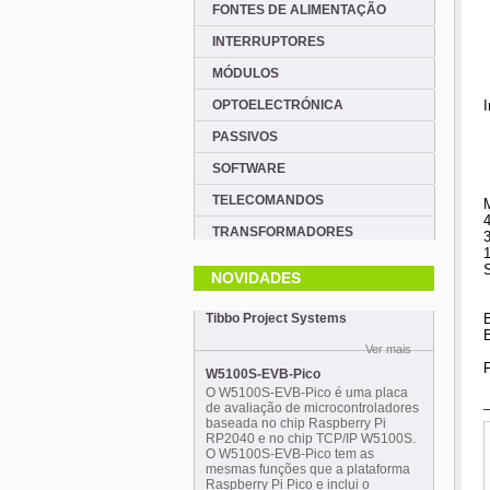
FONTES DE ALIMENTAÇÃO
INTERRUPTORES
MÓDULOS
OPTOELECTRÓNICA
PASSIVOS
SOFTWARE
TELECOMANDOS
M
4
TRANSFORMADORES
NOVIDADES
Tibbo Project Systems
Ver mais
W5100S-EVB-Pico
O W5100S-EVB-Pico é uma placa
de avaliação de microcontroladores
baseada no chip Raspberry Pi
RP2040 e no chip TCP/IP W5100S.
O W5100S-EVB-Pico tem as
mesmas funções que a plataforma
Raspberry Pi Pico e inclui o