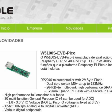
Início
Empresa
Novidades
Pa
NOVIDADES
W5100S-EVB-Pico
O W5100S-EVB-Pico é uma placa de avaliação de
Raspberry Pi RP2040 e no chip TCP/IP W5100
funções que a plataforma Raspberry Pi Pico e in
está incluída.
RP2040 microcontroller with 2MByte Flash
- Dual-core cortex M0+ at up to 133MHz
- 264KByte multi-bank high performance SRA
- External Quad-SPI Flash with eXecute In Pla
- High performance full-crossbar bus fabric
- 30 multi-function General Purpose IO (4 can be used for ADC)
- 1.8 - 3.3 V IO Voltage (NOTE. Pico IO voltage is fixed at 3.3V)
- 12-bit 500ksps Analogue to Digital Converter (ADC)
 Various digital peripherals