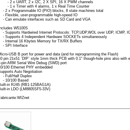
- 2 x UART, 2 x I2C, 2 X SPI, 16 X PWM channels
- 1 x Timer with 4 alarms, 1 x Real Time Counter
- 2 x Programmable IO (PIO) blocks, 8 state machines total
- Flexible, user-programmable high-speed IO
- Can emulate interfaces such as SD Card and VGA
Includes W5100S
- Supports Hardwired Internet Protocols: TCP,UDP,WOL over UDP, ICMP, 
- Supports 4 Independent Hardware SOCKETs simultaneously
- Internal 16 Kbytes Memory for TX/RX Buffers
- SPI Interface
icro-USB B port for power and data (and for reprogramming the Flash)
0 pin 21x51 `DIP´ style 1mm thick PCB with 0.1" though-hole pins also with e
3-pin ARM Serial Wire Debug (SWD) port
10/100 Ethernet PHY embedded
Supports Auto Negotiation
- Full/Half Duplex
- 10/100 Based
Built-in RJ45 (RB1-125BAG1A)
Built-in LDO (LM8805SF5-33V)
Fabricante:WIZnet