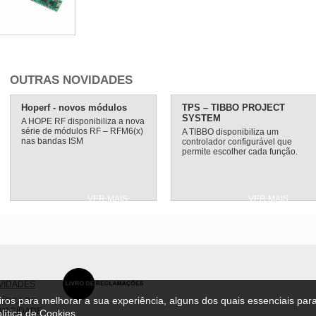
OUTRAS NOVIDADES
Hoperf - novos módulos
TPS – TIBBO PROJECT
SYSTEM
A HOPE RF disponibiliza a nova
série de módulos RF – RFM6(x)
A TIBBO disponibiliza um
nas bandas ISM
controlador configurável que
permite escolher cada função.
VER MAIS
VER MAIS
VIDADES
ceiros para melhorar a sua experiência, alguns dos quais essenciais par
ÍTICA DE
IVACIDADE
lítica de Cookies
.