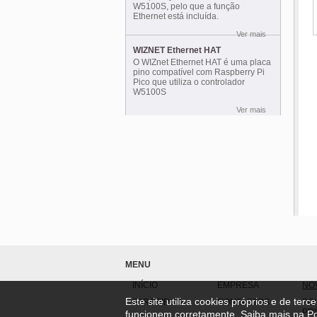
W5100S, pelo que a função
Ethernet está incluída.
Ver mais
WIZNET Ethernet HAT
O WIZnet Ethernet HAT é uma placa
pino compatível com Raspberry Pi
Pico que utiliza o controlador
W5100S
Ver mais
MENU
INÍCIO
EMPRESA
NO
Este site utiliza cookies próprios e de ter
PARCEIROS
CONTACTOS
POL
PR
funcionem corretamente. Saiba mais na
Po