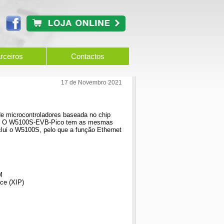
rceiros
Contactos
17 de Novembro 2021
 microcontroladores baseada no chip
S. O W5100S-EVB-Pico tem as mesmas
clui o W5100S, pelo que a função Ethernet
M
ce (XIP)