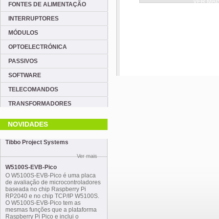
VER MAI
FONTES DE ALIMENTAÇÃO
INTERRUPTORES
MÓDULOS
OPTOELECTRÓNICA
PASSIVOS
SOFTWARE
TELECOMANDOS
TRANSFORMADORES
NOVIDADES
Tibbo Project Systems
Ver mais
W5100S-EVB-Pico
O W5100S-EVB-Pico é uma placa
de avaliação de microcontroladores
baseada no chip Raspberry Pi
RP2040 e no chip TCP/IP W5100S.
O W5100S-EVB-Pico tem as
mesmas funções que a plataforma
Raspberry Pi Pico e inclui o