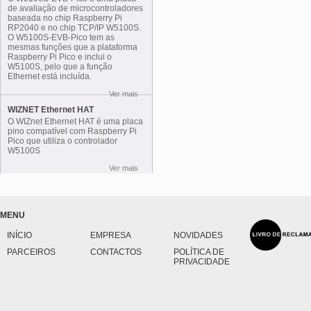
de avaliação de microcontroladores
baseada no chip Raspberry Pi
RP2040 e no chip TCP/IP W5100S.
O W5100S-EVB-Pico tem as
mesmas funções que a plataforma
Raspberry Pi Pico e inclui o
W5100S, pelo que a função
Ethernet está incluída.
Ver mais
WIZNET Ethernet HAT
O WIZnet Ethernet HAT é uma placa
pino compatível com Raspberry Pi
Pico que utiliza o controlador
W5100S
Ver mais
MENU
INÍCIO
EMPRESA
NOVIDADES
PARCEIROS
CONTACTOS
POLÍTICA DE
PRIVACIDADE