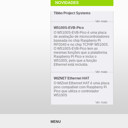
NOVIDADES
Tibbo Project Systems
Ver mais
W5100S-EVB-Pico
O W5100S-EVB-Pico é uma placa
de avaliação de microcontroladores
baseada no chip Raspberry Pi
RP2040 e no chip TCP/IP W5100S.
O W5100S-EVB-Pico tem as
mesmas funções que a plataforma
Raspberry Pi Pico e inclui o
W5100S, pelo que a função
Ethernet está incluída.
Ver mais
WIZNET Ethernet HAT
O WIZnet Ethernet HAT é uma placa
pino compatível com Raspberry Pi
Pico que utiliza o controlador
W5100S
Ver mais
MENU