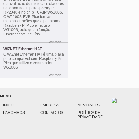
de avaliação de microcontroladores
baseada no chip Raspberry Pi
RP2040 e no chip TCP/IP W5100S.
O W5100S-EVB-Pico tem as
mesmas funções que a plataforma
Raspberry Pi Pico e inclui o
W5100S, pelo que a função
Ethernet está incluída.
Ver mais
WIZNET Ethernet HAT
O WIZnet Ethernet HAT é uma placa
pino compatível com Raspberry Pi
Pico que utiliza o controlador
W5100S
Ver mais
MENU
INÍCIO
EMPRESA
NOVIDADES
PARCEIROS
CONTACTOS
POLÍTICA DE
PRIVACIDADE