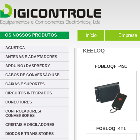
OS NOSSOS PRODUTOS
Início
Empresa
ACUSTICA
KEELOQ
ANTENAS E ADAPTADORES
ARDUINO / RASPBERRY
FOBLOQF -4S1
CABOS DE CONVERSÃO USB
CAIXAS E SUPORTES
CIRCUITOS INTEGRADOS
CONECTORES
CONTROLADORES/
CONVERSORES
CRISTAIS E OSCILADORES
FOBLOQ -4T1
DIODOS E TRANSISTORES