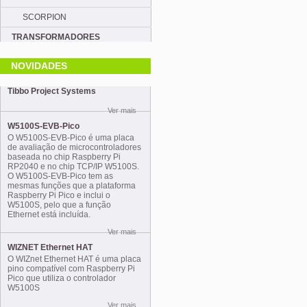
SCORPION
TRANSFORMADORES
NOVIDADES
Tibbo Project Systems
Ver mais
W5100S-EVB-Pico
O W5100S-EVB-Pico é uma placa
de avaliação de microcontroladores
baseada no chip Raspberry Pi
RP2040 e no chip TCP/IP W5100S.
O W5100S-EVB-Pico tem as
mesmas funções que a plataforma
Raspberry Pi Pico e inclui o
W5100S, pelo que a função
Ethernet está incluída.
Ver mais
WIZNET Ethernet HAT
O WIZnet Ethernet HAT é uma placa
pino compatível com Raspberry Pi
Pico que utiliza o controlador
W5100S
Ver mais