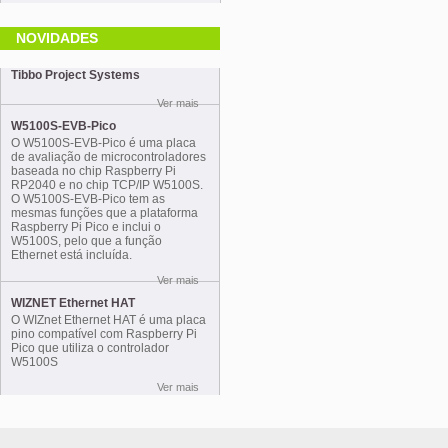
NOVIDADES
Tibbo Project Systems
Ver mais
W5100S-EVB-Pico
O W5100S-EVB-Pico é uma placa
de avaliação de microcontroladores
baseada no chip Raspberry Pi
RP2040 e no chip TCP/IP W5100S.
O W5100S-EVB-Pico tem as
mesmas funções que a plataforma
Raspberry Pi Pico e inclui o
W5100S, pelo que a função
Ethernet está incluída.
Ver mais
WIZNET Ethernet HAT
O WIZnet Ethernet HAT é uma placa
pino compatível com Raspberry Pi
Pico que utiliza o controlador
W5100S
Ver mais