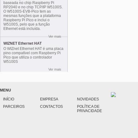
baseada no chip Raspberry Pi
RP2040 e no chip TCP/IP W5100S.
O W5100S-EVB-Pico tem as
mesmas funções que a plataforma
Raspberry Pi Pico e inclui o
W5100S, pelo que a função
Ethernet está incluída.
Ver mais
WIZNET Ethernet HAT
O WIZnet Ethernet HAT é uma placa
pino compatível com Raspberry Pi
Pico que utiliza o controlador
W5100S
Ver mais
MENU
INÍCIO
EMPRESA
NOVIDADES
PARCEIROS
CONTACTOS
POLÍTICA DE
PRIVACIDADE